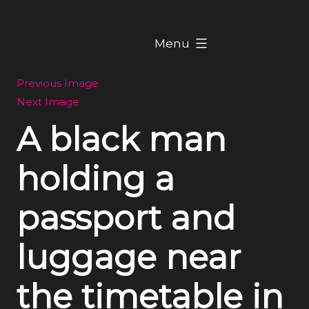
Skip
to
expanded
Menu
content
Previous Image
Next Image
A black man
holding a
passport and
luggage near
the timetable in