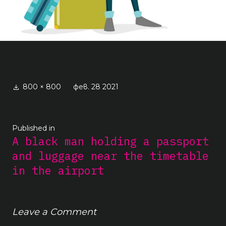
Full
800 × 800
фев. 28 2021
size
Навигация
Published in
A black man holding a passport
and luggage near the timetable
in the airport
Leave a Comment